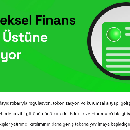
ayıs itibarıyla regülasyon, tokenizasyon ve kurumsal altyapı geli
elinde pozitif görünümünü korudu. Bitcoin ve Ethereum’daki giriş
ışlar yatırımcı katılımının daha geniş tabana yayılmaya başladığın