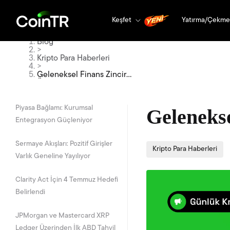
Keşfet
Yatırma/Çekme
Blog
>
Kripto Para Haberleri
>
Geleneksel Finans Zincir
Üstüne Taşınıyor
Piyasa Bağlamı: Kurumsal
Gelenekse
Entegrasyon Güçleniyor
Sermaye Akışları: Pozitif Girişler
Kripto Para Haberleri
Varlık Geneline Yayılıyor
Clarity Act İçin 4 Temmuz Hedefi
Belirlendi
JPMorgan ve Mastercard XRP
Ledger Üzerinden İlk ABD Tahvil