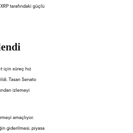
 XRP tarafındaki güçlü
lendi
 için süreç hız
ildi. Tasarı Senato
kından izlemeyi
irmeyi amaçlıyor.
in giderilmesi, piyasa