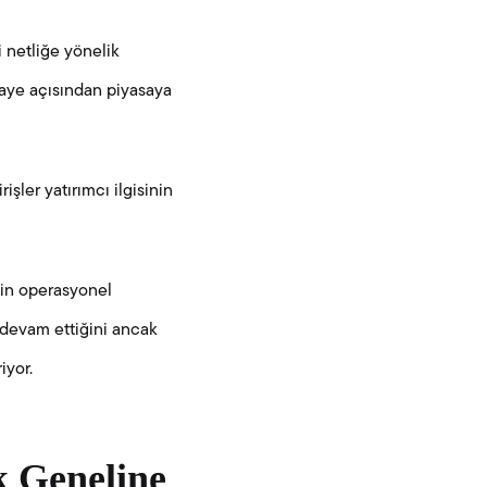
i netliğe yönelik
maye açısından piyasaya
şler yatırımcı ilgisinin
min operasyonel
 devam ettiğini ancak
iyor.
ık Geneline