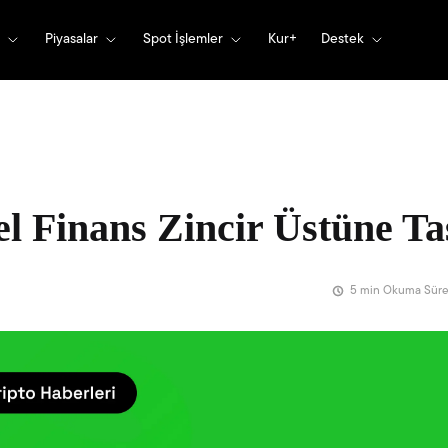
Piyasalar
Spot İşlemler
Kur+
Destek
l Finans Zincir Üstüne Ta
5 min Okuma Süre