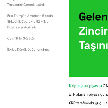
Transferini Gerçekleştirdi
Eric Trump’ın American Bitcoin
Şirketi İlk Çeyrekte 82 Milyon
Dolar Zarar Açıkladı
CoinTR İç Görüsü
İleriye Dönük Değerlendirme
Kripto para piyasası
7 M
ETF akışları piyasa gen
XRP tarafındaki güçlü ak