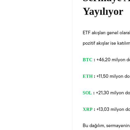
Yayılıyor
ETF akışları genel olar
pozitif akışlar ise katıl
BTC
:
+46,20 milyon d
ETH
:
+11,50 milyon do
SOL
:
+21,30 milyon do
XRP
:
+13,03 milyon do
Bu dağılım, sermayenin p