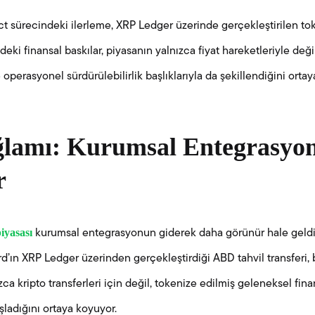
t sürecindeki ilerleme, XRP Ledger üzerinde gerçekleştirilen toke
eki finansal baskılar, piyasanın yalnızca fiyat hareketleriyle değ
perasyonel sürdürülebilirlik başlıklarıyla da şekillendiğini ortay
ğlamı: Kurumsal Entegrasyo
r
iyasası
kurumsal entegrasyonun giderek daha görünür hale geldiğ
’ın XRP Ledger üzerinden gerçekleştirdiği ABD tahvil transferi,
ızca kripto transferleri için değil, tokenize edilmiş geleneksel fina
şladığını ortaya koyuyor.