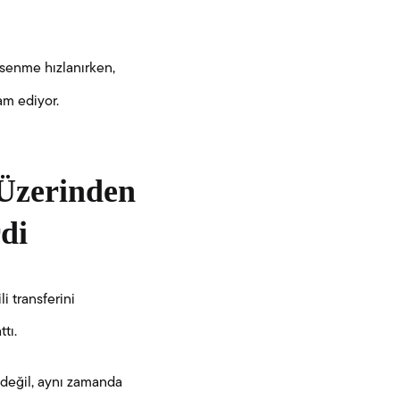
msenme hızlanırken,
am ediyor.
Üzerinden
di
i transferini
tı.
 değil, aynı zamanda