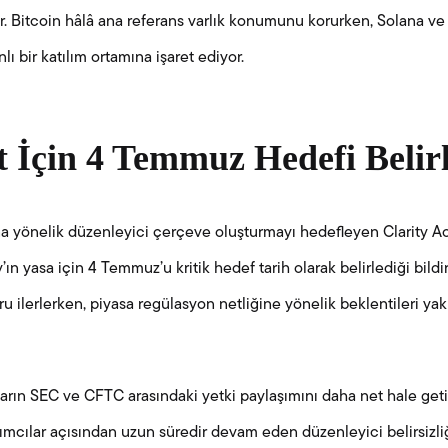
r. Bitcoin hâlâ ana referans varlık konumunu korurken, Solana ve
lı bir katılım ortamına işaret ediyor.
t İçin 4 Temmuz Hedefi Belir
a yönelik düzenleyici çerçeve oluşturmayı hedefleyen Clarity Act
ın yasa için 4 Temmuz’u kritik hedef tarih olarak belirlediği bildir
u ilerlerken, piyasa regülasyon netliğine yönelik beklentileri ya
lıkların SEC ve CFTC arasındaki yetki paylaşımını daha net hale get
rımcılar açısından uzun süredir devam eden düzenleyici belirsizliğ