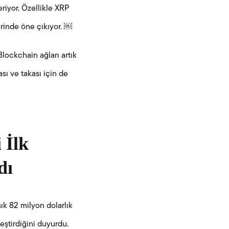
riyor. Özellikle XRP
lerinde öne çıkıyor. ￼
lockchain ağları artık
ası ve takası için de
 İlk
dı
ık 82 milyon dolarlık
eştirdiğini duyurdu.