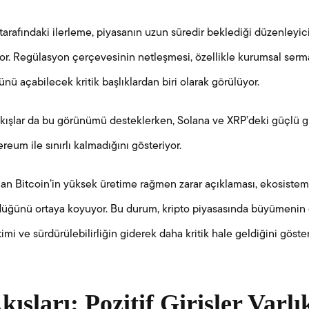
tarafındaki ilerleme, piyasanın uzun süredir beklediği düzenleyic
yor. Regülasyon çerçevesinin netleşmesi, özellikle kurumsal ser
nü açabilecek kritik başlıklardan biri olarak görülüyor.
akışlar da bu görünümü desteklerken, Solana ve XRP’deki güçlü giri
reum ile sınırlı kalmadığını gösteriyor.
can Bitcoin’in yüksek üretime rağmen zarar açıklaması, ekosiste
ürdüğünü ortaya koyuyor. Bu durum, kripto piyasasında büyümenin
timi ve sürdürülebilirliğin giderek daha kritik hale geldiğini göster
ışları: Pozitif Girişler Varl