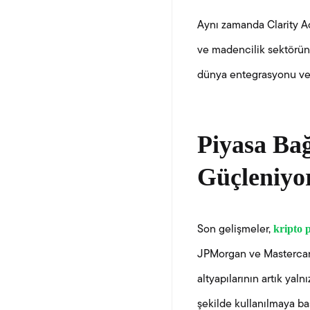
Aynı zamanda Clarity Ac
ve madencilik sektöründ
dünya entegrasyonu ve o
Piyasa Ba
Güçleniyo
kripto p
Son gelişmeler,
JPMorgan ve Mastercard
altyapılarının artık yaln
şekilde kullanılmaya ba