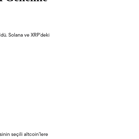
üldü. Solana ve XRP’deki
inin seçili altcoin’lere