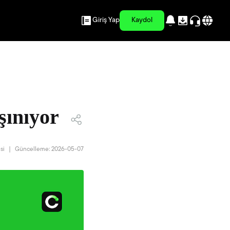
Giriş Yap
Kaydol
şınıyor
si
|
Güncelleme: 2026-05-07