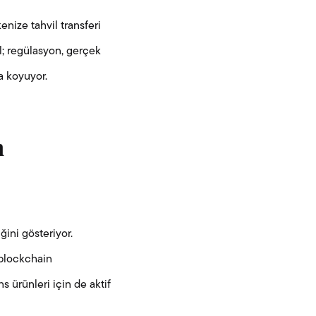
nize tahvil transferi
il; regülasyon, gerçek
a koyuyor.
n
ini gösteriyor.
 blockchain
ns ürünleri için de aktif