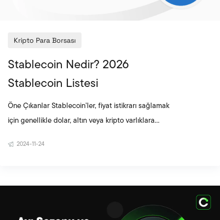
Kripto Para Borsası
Stablecoin Nedir? 2026
Stablecoin Listesi
Öne Çıkanlar Stablecoin’ler, fiyat istikrarı sağlamak
için genellikle dolar, altın veya kripto varlıklara
endekslenen dijital varlıklardır. Teminatlı ve
2024-11-24
algoritmik olmak üzere iki ana modele ayrılır; bu
yapı fiyatın nasıl dengede tutulduğunu belirler.
USDT, USDC ve DAI gibi projeler, yüksek likidite ve
geniş kullanım alanlarıyla ekosistemin temel yapı
taşları arasında yer alır. Stablecoin’ler, volatil