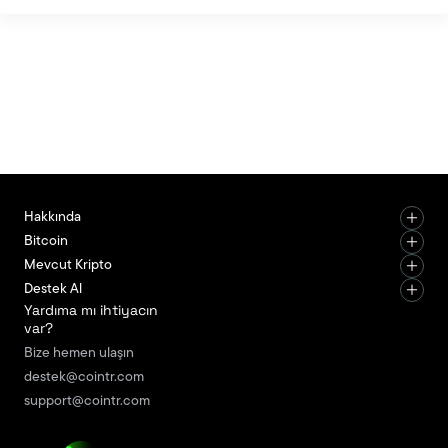
sezonu yükseliş trendlerini tanımlar. Bu terimler,
kripto para piyasalarında da oldukça önemlidir.
Peki, ayı piyasası nedir, boğa sezonu nedir, ve bu
dönemler ne kadar sürer? İşte detaylı bir rehber.
Ayı Piyasası (Bear Market) Nedir? Ayı piyasası,
Hakkında
Bitcoin
Mevcut Kripto
Destek Al
Yardıma mı ihtiyacın
var?
Bize hemen ulaşın
destek@cointr.com
support@cointr.com