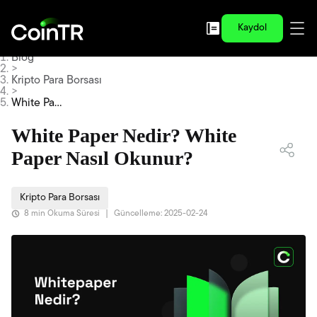
Kaydol
Blog
>
Kripto Para Borsası
>
White Pap
er Nedir?
White Pap
White Paper Nedir? White
er Nasıl O
kunur?
Paper Nasıl Okunur?
Kripto Para Borsası
8 min Okuma Süresi
|
Güncelleme: 2025-02-24