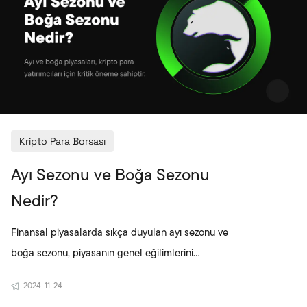
piyasalarda denge aracı olarak kullanılırken aynı
zamanda hızlı ve düşük maliye
Kripto Para Borsası
Ayı Sezonu ve Boğa Sezonu
Nedir?
Finansal piyasalarda sıkça duyulan ayı sezonu ve
boğa sezonu, piyasanın genel eğilimlerini
tanımlayan terimlerdir. Ayı sezonu, fiyatların düşüş
2024-11-24
trendinde olduğu dönemleri ifade ederken, boğa