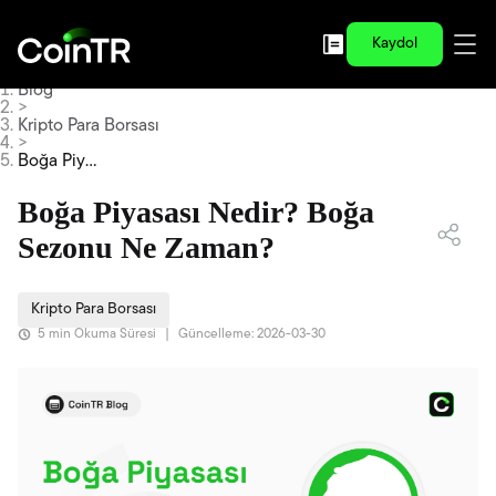
Kaydol
Blog
>
Kripto Para Borsası
>
Boğa Piya
sası Nedi
r? Boğa S
Boğa Piyasası Nedir? Boğa
ezonu Ne
Zaman?
Sezonu Ne Zaman?
Kripto Para Borsası
5 min Okuma Süresi
|
Güncelleme: 2026-03-30