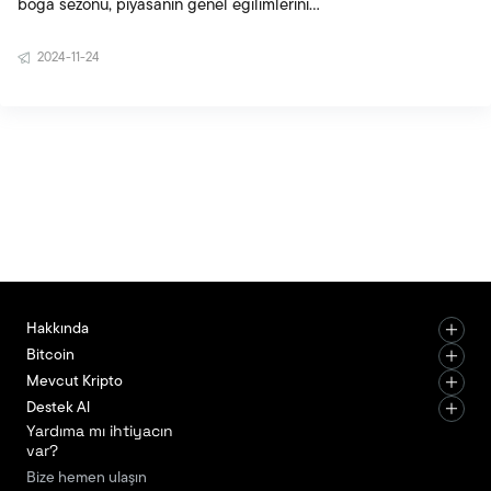
boğa sezonu, piyasanın genel eğilimlerini
tanımlayan terimlerdir. Ayı sezonu, fiyatların düşüş
2024-11-24
trendinde olduğu dönemleri ifade ederken, boğa
sezonu yükseliş trendlerini tanımlar. Bu terimler,
kripto para piyasalarında da oldukça önemlidir.
Peki, ayı piyasası nedir, boğa sezonu nedir, ve bu
dönemler ne kadar sürer? İşte detaylı bir rehber.
Ayı Piyasası (Bear Market) Nedir? Ayı piyasası,
Hakkında
Bitcoin
Mevcut Kripto
Destek Al
Yardıma mı ihtiyacın
var?
Bize hemen ulaşın