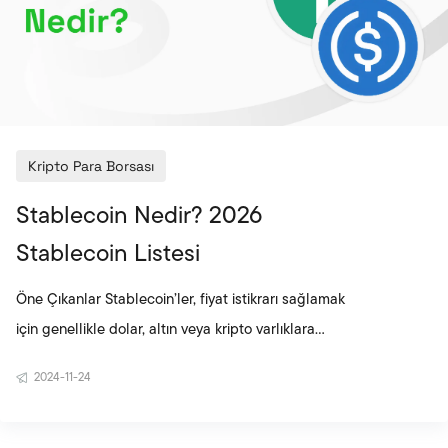
Kripto Para Borsası
Stablecoin Nedir? 2026
Stablecoin Listesi
Öne Çıkanlar Stablecoin’ler, fiyat istikrarı sağlamak
için genellikle dolar, altın veya kripto varlıklara
endekslenen dijital varlıklardır. Teminatlı ve
2024-11-24
algoritmik olmak üzere iki ana modele ayrılır; bu
yapı fiyatın nasıl dengede tutulduğunu belirler.