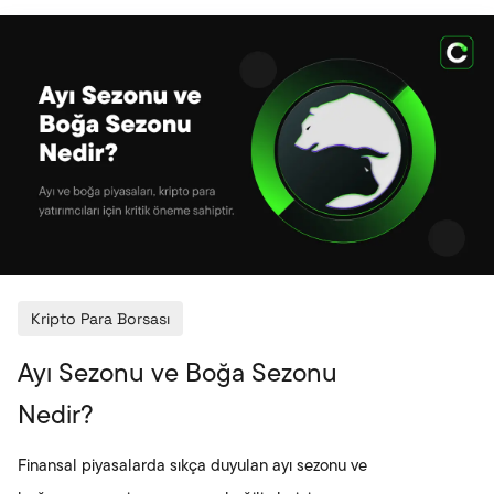
USDT, USDC ve DAI gibi projeler, yüksek likidite ve
geniş kullanım alanlarıyla ekosistemin temel yapı
taşları arasında yer alır. Stablecoin’ler, volatil
piyasalarda denge aracı olarak kullanılırken aynı
zamanda hızlı ve düşük maliye
Kripto Para Borsası
Ayı Sezonu ve Boğa Sezonu
Nedir?
Finansal piyasalarda sıkça duyulan ayı sezonu ve