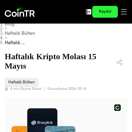
Kaydol
Blog
>
Haftalık Bülten
>
Haftalık Kr
ipto Molas
ı 15 Mayıs
Haftalık Kripto Molası 15
Mayıs
Haftalık Bülten
4 min Okuma Süresi
|
Güncelleme: 2026-05-16