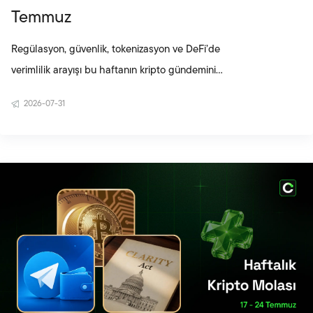
Temmuz
Regülasyon, güvenlik, tokenizasyon ve DeFi’de
verimlilik arayışı bu haftanın kripto gündemini
şekillendirdi. CLARITY Act için hazırlanan yeni etik
2026-07-31
uzlaşması ABD’de siyasi takvimi yeniden öne
çıkarırken, Coldcard Mk3 cihazlarına yönelik
güvenlik uyarısı kişisel saklama çözümlerindeki
teknik riskleri gündeme taşıdı. Küresel bankaların
tokenlaştırılmış para ile gerçek sınır ötesi
ödemeleri test etmesi, zincir üstü altyapının
geleneksel finans sistemine daha fazla yaklaştığını
ortaya koydu. Aave’ni