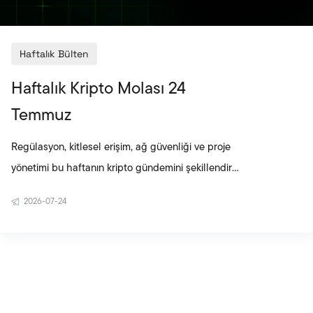
Haftalık Bülten
Haftalık Kripto Molası 24
Temmuz
Regülasyon, kitlesel erişim, ağ güvenliği ve proje
yönetimi bu haftanın kripto gündemini şekillendirdi.
CLARITY Act’in güncellenen taslağı ABD’de siyasi
2026-07-24
uzlaşmayı yeniden gündeme taşırken, Telegram’ın
yerel kripto cüzdanı planı kripto kullanımının daha
geniş kitlelere ulaşma potansiyelini güçlendirdi.
Bitcoin Security Consortium’un kurulması, kurumsal
oyuncuların ağın uzun vadeli güvenliğine daha