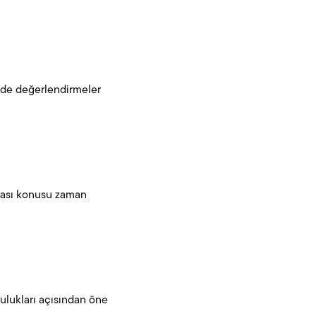
nünde değerlendirmeler
ulması konusu zaman
lulukları açısından öne