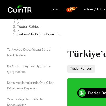
Keşfet
Yatırma/Çekme
Blog
>
Trader Rehberi
>
Türkiye’de Kripto Yasası Sü
reci
Türkiye’de Kripto Yasası Süreci
Türkiye’d
Nasıl Başladı?
Şu Anda Türkiye’de Uygulanan
Trader Rehberi
Çerçeve Ne?
Kamu Açıklamalarında Öne Çıkan
Düzenleme Başlıkları
Yasa Taslağı Hangi Alanları
Kapsayabilir?