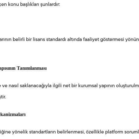
en konu başlıkları şunlardır:
arının belirli bir lisans standardı altında faaliyet göstermesi yö
apısının Tanımlanması
de ve nasıl saklanacağıyla ilgili net bir kurumsal yapının oluştur
ir.
kanizmaları
iğine yönelik standartların belirlenmesi, özellikle platform sorum