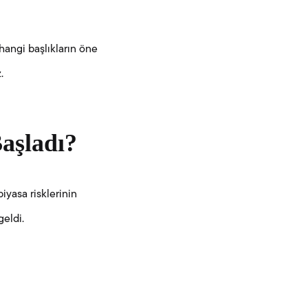
hangi başlıkların öne
.
Başladı?
piyasa risklerinin
eldi.