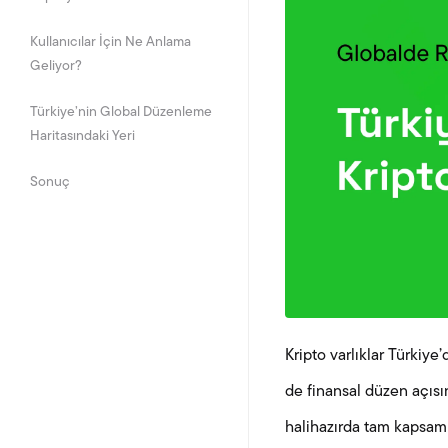
Kullanıcılar İçin Ne Anlama
Geliyor?
Türkiye’nin Global Düzenleme
Haritasındaki Yeri
Sonuç
Kripto varlıklar Türkiy
de finansal düzen açısın
halihazırda tam kapsaml