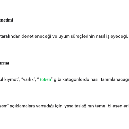
enetimi
tarafından denetleneceği ve uyum süreçlerinin nasıl işleyeceği, sı
dırma
token
l kıymet”, “varlık”, “
” gibi kategorilerde nasıl tanımlanacağı
esmî açıklamalara yansıdığı için, yasa taslağının temel bileşenler