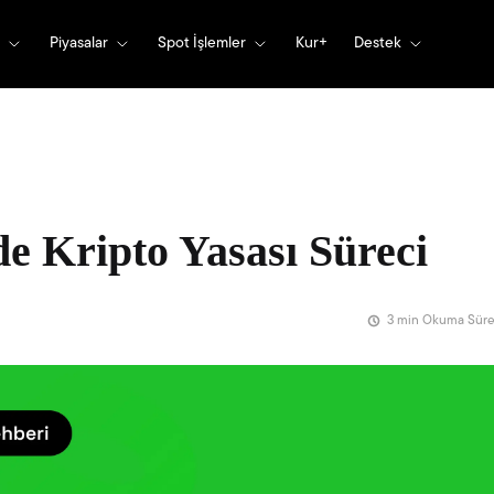
Piyasalar
Spot İşlemler
Kur+
Destek
e Kripto Yasası Süreci
3 min Okuma Süre