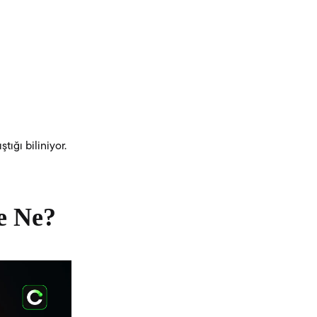
ığı biliniyor.
e Ne?