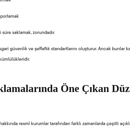
dirmek
raporlamak
rli süre saklamak, zorundadır.
sgari güvenlik ve şeffaflık standartlarını oluşturur. Ancak bunlar k
ümlülükleridir.
lamalarında Öne Çıkan Düz
 hakkında resmî kurumlar tarafından farklı zamanlarda çeşitli açıkl