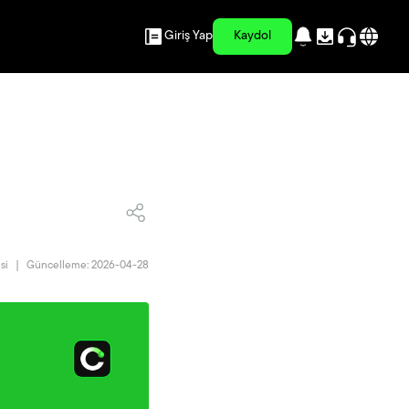
Giriş Yap
Kaydol
si
|
Güncelleme: 2026-04-28