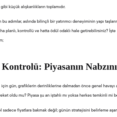
ibi küçük alışkanlıkların toplamıdır.
 bu adımlar, aslında bilinçli bir yatırımcı deneyiminin yapı taşların
ha planlı, kontrollü ve hatta ödül odaklı hale getirebilirsiniz? İşte
ım;
 Kontrolü: Piyasanın Nabzın
sı için gün, grafiklerin derinliklerine dalmadan önce genel havay
areket oldu mu? Piyasa şu an iştahlı mı yoksa herkes temkinli mi b
ol sadece fiyatlara bakmak değil; günün stratejisini belirleme aş