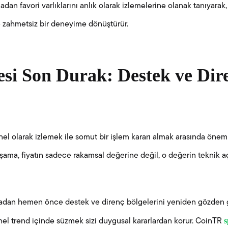
madan favori varlıklarını anlık olarak izlemelerine olanak tanıyarak
e zahmetsiz bir deneyime dönüştürür.
esi Son Durak: Destek ve Dir
l olarak izlemek ile somut bir işlem kararı almak arasında önemli 
 aşama, fiyatın sadece rakamsal değerine değil, o değerin teknik a
dan hemen önce destek ve direnç bölgelerini yeniden gözden g
s
el trend içinde süzmek sizi duygusal kararlardan korur. CoinTR