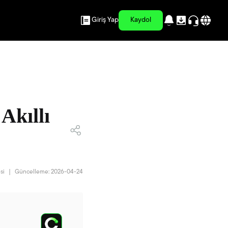
Giriş Yap
Kaydol
Akıllı
si
|
Güncelleme: 2026-04-24