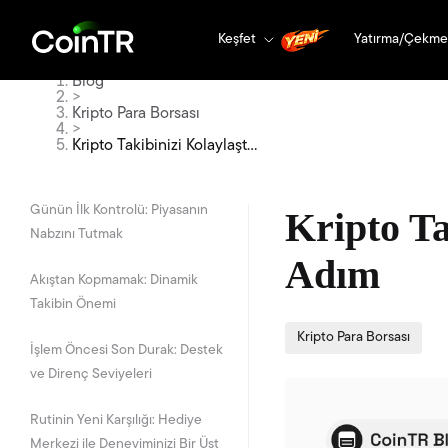
Keşfet
Yatırma/Çekme
Blog
>
Kripto Para Borsası
>
Kripto Takibinizi Kolaylaştır
acak 4 Akıllı Adım
Günün İlk Kontrolü: Piyasanın
Kripto Ta
Nabzını Tutmak
Adım
Akıştan Kopmamak: Dinamik
Takibin Önemi
Kripto Para Borsası
İşlem Öncesi Son Durak: Destek
ve Direnç Seviyeleri
Rutinin Yeni Karşılığı: Hediye
Merkezi ile Deneyiminizi Bir Üst