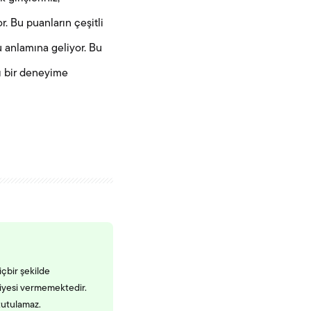
r. Bu puanların çeşitli
u anlamına geliyor. Bu
lı bir deneyime
içbir şekilde
siyesi vermemektedir.
tutulamaz.