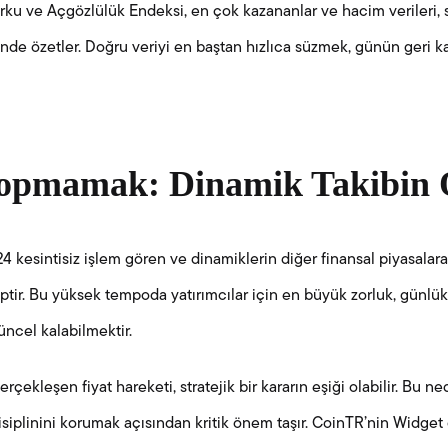
rku ve Açgözlülük Endeksi, en çok kazananlar ve hacim verileri, s
çinde özetler. Doğru veriyi en baştan hızlıca süzmek, günün geri ka
opmamak: Dinamik Takibin
/24 kesintisiz işlem gören ve dinamiklerin diğer finansal piyasalar
hiptir. Bu yüksek tempoda yatırımcılar için en büyük zorluk, günl
cel kalabilmektir.
erçekleşen fiyat hareketi, stratejik bir kararın eşiği olabilir. Bu 
disiplinini korumak açısından kritik önem taşır. CoinTR’nin Widget ö