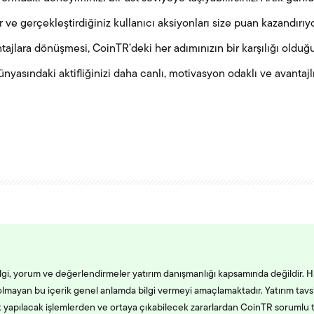
ve gerçekleştirdiğiniz kullanıcı aksiyonları size puan kazandırıyo
tajlara dönüşmesi, CoinTR’deki her adımınızın bir karşılığı olduğ
ünyasındaki aktifliğinizi daha canlı, motivasyon odaklı ve avantaj
ilgi, yorum ve değerlendirmeler yatırım danışmanlığı kapsamında değildir. H
 olmayan bu içerik genel anlamda bilgi vermeyi amaçlamaktadır. Yatırım tav
k yapılacak işlemlerden ve ortaya çıkabilecek zararlardan CoinTR sorumlu 