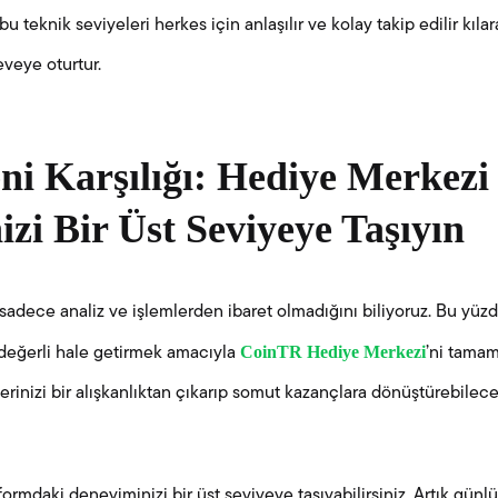
 bu teknik seviyeleri herkes için anlaşılır ve kolay takip edilir kıl
eveye oturtur.
ni Karşılığı: Hediye Merkezi 
zi Bir Üst Seviyeye Taşıyın
adece analiz ve işlemlerden ibaret olmadığını biliyoruz. Bu yüzd
CoinTR Hediye Merkezi
 değerli hale getirmek amacıyla
’ni tamam
rinizi bir alışkanlıktan çıkarıp somut kazançlara dönüştürebileceğ
ormdaki deneyiminizi bir üst seviyeye taşıyabilirsiniz. Artık günlük