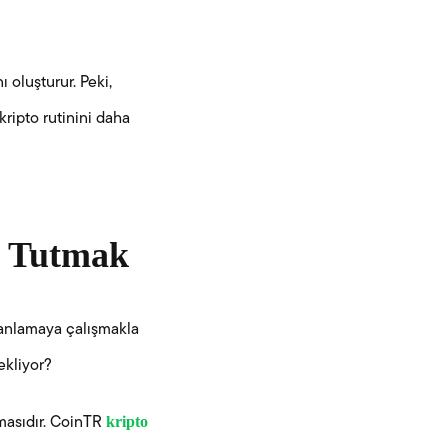
ı oluşturur. Peki,
 kripto rutinini daha
ı Tutmak
ı anlamaya çalışmakla
ekliyor?
kripto
amasıdır. CoinTR