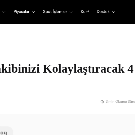
Piyasalar
Spot İşlemler
Kur+
Destek
kibinizi Kolaylaştıracak 4 
3 min Okuma Süre