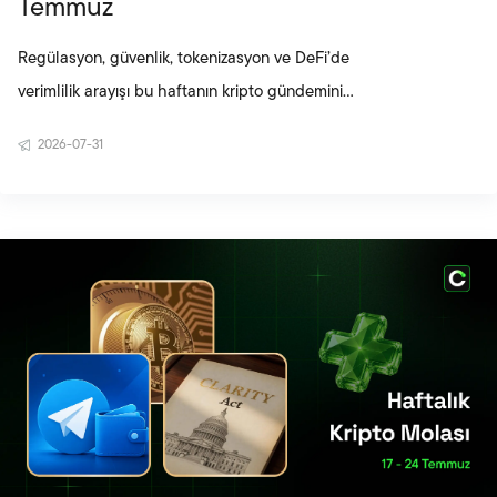
Temmuz
Regülasyon, güvenlik, tokenizasyon ve DeFi’de
verimlilik arayışı bu haftanın kripto gündemini
şekillendirdi. CLARITY Act için hazırlanan yeni etik
2026-07-31
uzlaşması ABD’de siyasi takvimi yeniden öne
çıkarırken, Coldcard Mk3 cihazlarına yönelik
güvenlik uyarısı kişisel saklama çözümlerindeki
teknik riskleri gündeme taşıdı. Küresel bankaların
tokenlaştırılmış para ile gerçek sınır ötesi
ödemeleri test etmesi, zincir üstü altyapının
geleneksel finans sistemine daha fazla yaklaştığını
ortaya koydu. Aave’ni