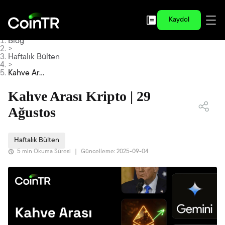
Kaydol
Blog
>
Haftalık Bülten
>
Kahve Ara
sı Kripto |
29 Ağusto
Kahve Arası Kripto | 29
s
Ağustos
Haftalık Bülten
5 min Okuma Süresi
|
Güncelleme: 2025-09-04