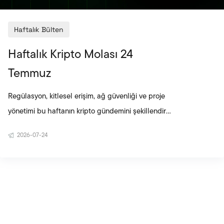
Haftalık Bülten
Haftalık Kripto Molası 24
Temmuz
Regülasyon, kitlesel erişim, ağ güvenliği ve proje
yönetimi bu haftanın kripto gündemini şekillendirdi.
CLARITY Act’in güncellenen taslağı ABD’de siyasi
2026-07-24
uzlaşmayı yeniden gündeme taşırken, Telegram’ın
yerel kripto cüzdanı planı kripto kullanımının daha
geniş kitlelere ulaşma potansiyelini güçlendirdi.
Bitcoin Security Consortium’un kurulması, kurumsal
oyuncuların ağın uzun vadeli güvenliğine daha
aktif katkı sunmaya başladığını ortaya koydu.