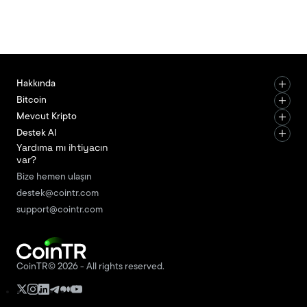
dönemler ne kadar sürer? İşte detaylı bir rehber.
Ayı Piyasası (Bear Market) Nedir? Ayı piyasası,
Hakkında
Bitcoin
Mevcut Kripto
Destek Al
Yardıma mı ihtiyacın
var?
Bize hemen ulaşın
destek@cointr.com
support@cointr.com
CoinTR© 2026 - All rights reserved.