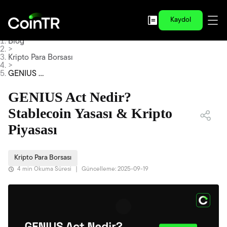
Kaydol
Blog
>
Kripto Para Borsası
>
GENIUS A
ct Nedir?
Stablecoi
GENIUS Act Nedir?
n Yasası &
Kripto Piy
Stablecoin Yasası & Kripto
asası
Piyasası
Kripto Para Borsası
4 min Okuma Süresi
|
Güncelleme: 2025-09-19