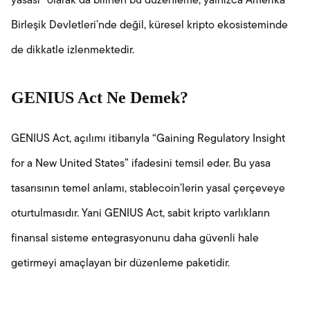
yasası” olarak da bilinen bu düzenleme, yalnızca Amerika
Birleşik Devletleri’nde değil, küresel kripto ekosisteminde
de dikkatle izlenmektedir.
GENIUS Act Ne Demek?
GENIUS Act, açılımı itibarıyla “Gaining Regulatory Insight
for a New United States” ifadesini temsil eder. Bu yasa
tasarısının temel anlamı, stablecoin’lerin yasal çerçeveye
oturtulmasıdır. Yani GENIUS Act, sabit kripto varlıkların
finansal sisteme entegrasyonunu daha güvenli hale
getirmeyi amaçlayan bir düzenleme paketidir.