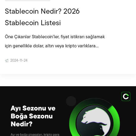
Stablecoin Nedir? 2026
Stablecoin Listesi
Öne Çıkanlar Stablecoin’ler, fiyat istikrarı sağlamak
için genellikle dolar, altın veya kripto varlıklara
endekslenen dijital varlıklardır. Teminatlı ve
2024-11-24
algoritmik olmak üzere iki ana modele ayrılır; bu
yapı fiyatın nasıl dengede tutulduğunu belirler.
USDT, USDC ve DAI gibi projeler, yüksek likidite ve
geniş kullanım alanlarıyla ekosistemin temel yapı
taşları arasında yer alır. Stablecoin’ler, volatil
piyasalarda denge aracı olarak kullanılırken aynı
zamanda hızlı ve düşük maliye