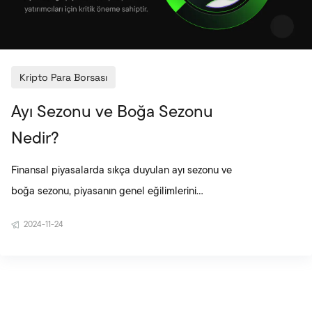
Kripto Para Borsası
Ayı Sezonu ve Boğa Sezonu
Nedir?
Finansal piyasalarda sıkça duyulan ayı sezonu ve
boğa sezonu, piyasanın genel eğilimlerini
tanımlayan terimlerdir. Ayı sezonu, fiyatların düşüş
2024-11-24
trendinde olduğu dönemleri ifade ederken, boğa
sezonu yükseliş trendlerini tanımlar. Bu terimler,
kripto para piyasalarında da oldukça önemlidir.
Peki, ayı piyasası nedir, boğa sezonu nedir, ve bu