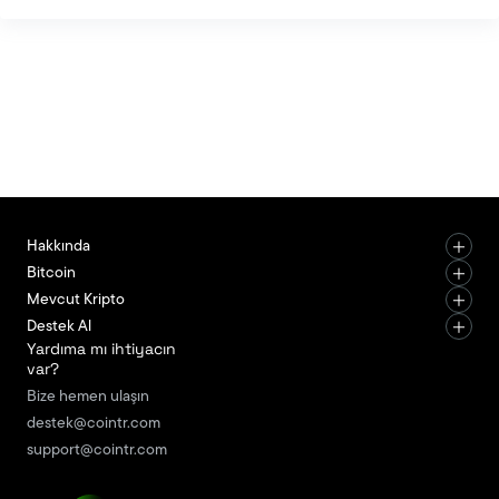
düzenlemelerle şekillendi. Cloudflare’ın
programlanabilir cüzdan hamlesi stablecoinlerin
otomatik dijital işlemlerdeki rolünü genişletirken,
Ethereum araştırmacılarının staking ödüllerini
sınırlama önerisi ağ güvenliği ve merkeziyetsizlik
tartışmalarını yeniden gündeme taşıdı.
BlackRock’ın ETHA fonunda ter
Hakkında
Bitcoin
Mevcut Kripto
Destek Al
Yardıma mı ihtiyacın
var?
Bize hemen ulaşın
destek@cointr.com
support@cointr.com