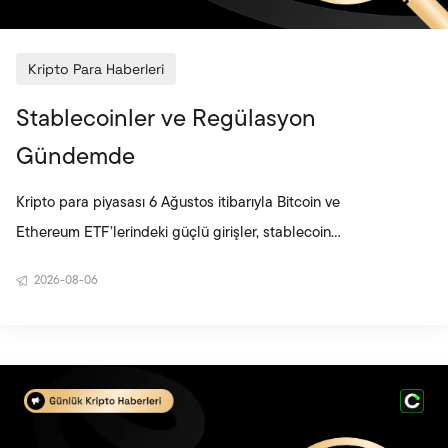
Kripto Para Haberleri
Stablecoinler ve Regülasyon
Gündemde
Kripto para piyasası 6 Ağustos itibarıyla Bitcoin ve
Ethereum ETF’lerindeki güçlü girişler, stablecoin
altyapısına yönelik yatırımlar ve küresel düzenleme
2026-08-06
adımlarıyla şekillendi. JPYC’nin 38 milyon dolarlık
yatırım turu Japon yenine endeksli stablecoinlerin
kullanım alanını genişletirken, Rusya’nın kapsamlı
kripto yasasını onaylaması piyasanın lisanslı ve
merkezi denetime bağlı bir yapıya doğru ilerlediğini
gösterdi. Circle’ın Arc ağına büyük finans