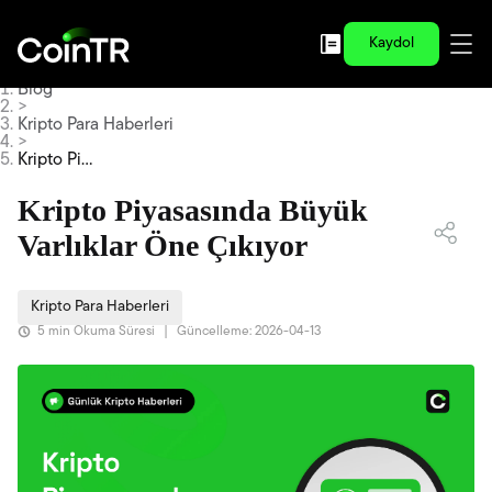
Kaydol
Blog
>
Kripto Para Haberleri
>
Kripto Piy
asasında
Büyük Var
Kripto Piyasasında Büyük
lıklar Öne
Çıkıyor
Varlıklar Öne Çıkıyor
Kripto Para Haberleri
5 min Okuma Süresi
|
Güncelleme: 2026-04-13