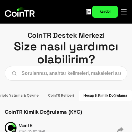
Kaydol
CoinTR Destek Merkezi
Size nasıl yardımcı
olabilirim?
ripto Yatırma & Çekme
CoinTR Rehberi
Hesap & Kimlik Doğrulama
CoinTR Kimlik Doğrulama (KYC)
CoinTR
2026-06-02 04:41