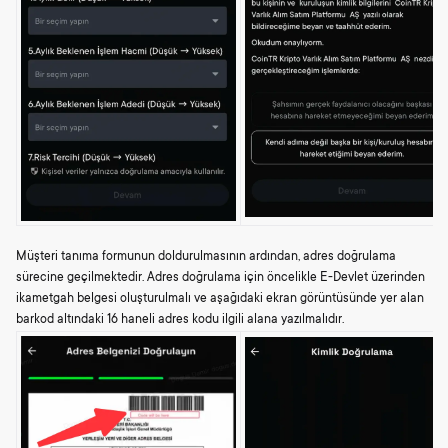
Müşteri tanıma formunun doldurulmasının ardından, adres doğrulama
sürecine geçilmektedir. Adres doğrulama için öncelikle E-Devlet üzerinden
ikametgah belgesi oluşturulmalı ve aşağıdaki ekran görüntüsünde yer alan
barkod altındaki 16 haneli adres kodu ilgili alana yazılmalıdır.