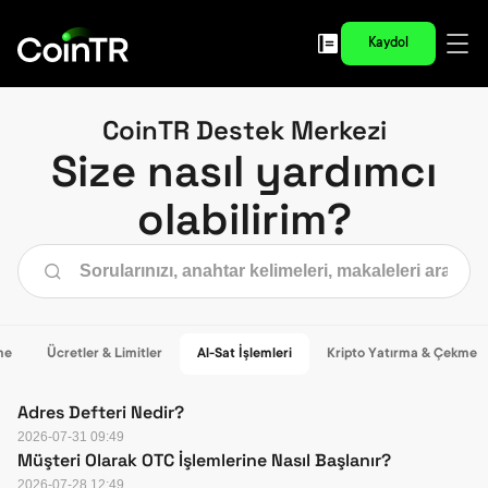
Kaydol
CoinTR Destek Merkezi
Size nasıl yardımcı
olabilirim?
me
Ücretler & Limitler
Al-Sat İşlemleri
Kripto Yatırma & Çekme
Adres Defteri Nedir?
2026-07-31 09:49
Müşteri Olarak OTC İşlemlerine Nasıl Başlanır?
2026-07-28 12:49