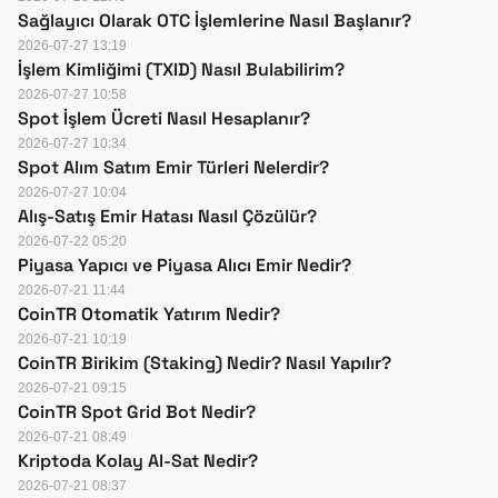
Sağlayıcı Olarak OTC İşlemlerine Nasıl Başlanır?
2026-07-27 13:19
İşlem Kimliğimi (TXID) Nasıl Bulabilirim?
2026-07-27 10:58
Spot İşlem Ücreti Nasıl Hesaplanır?
2026-07-27 10:34
Spot Alım Satım Emir Türleri Nelerdir?
2026-07-27 10:04
Alış-Satış Emir Hatası Nasıl Çözülür?
2026-07-22 05:20
Piyasa Yapıcı ve Piyasa Alıcı Emir Nedir?
2026-07-21 11:44
CoinTR Otomatik Yatırım Nedir?
2026-07-21 10:19
CoinTR Birikim (Staking) Nedir? Nasıl Yapılır?
2026-07-21 09:15
CoinTR Spot Grid Bot Nedir?
2026-07-21 08:49
Kriptoda Kolay Al-Sat Nedir?
2026-07-21 08:37