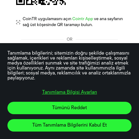
CoinTR uygulamasını açın
Cointr App
ve ana sayfanın
sağ üst köşesinde QR taramayı bulun.
OR
Tanımlama bilgilerini; sitemizin doğru şekilde çalışmasını 
sağlamak, içerikleri ve reklamları kişiselleştirmek, sosyal 
medya özellikleri sunmak ve site trafiğimizi analiz etmek 
Google
Apple
için kullanıyoruz. Aynı zamanda site kullanımınızla ilgili 
bilgileri; sosyal medya, reklamcılık ve analiz ortaklarımızla 
Doğrulamayı Değiştir
paylaşıyoruz.
Tanımlama Bilgisi Ayarları
Tümünü Reddet
Tüm Tanımlama Bilgilerini Kabul Et